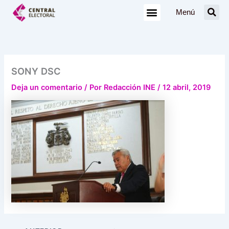
Ir
Menú
al
contenido
SONY DSC
Deja un comentario
/ Por
Redacción INE
/
12 abril, 2019