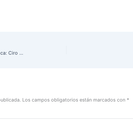
El Voto libre es parte de la normalidad democrática: Ciro Murayama Rendón
publicada.
Los campos obligatorios están marcados con
*