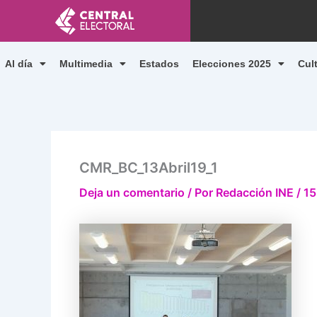
Ir
al
contenido
Al día
Multimedia
Estados
Elecciones 2025
Cul
CMR_BC_13Abril19_1
Deja un comentario
/ Por
Redacción INE
/
15