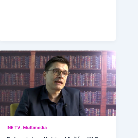
,
INE TV
Multimedia