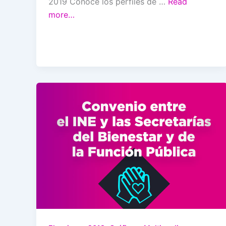
2019 Conoce los perfiles de …
Read
more…