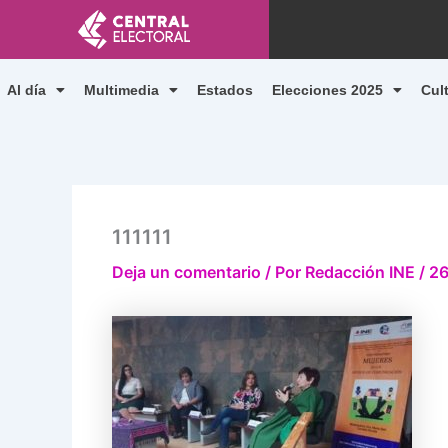
Ir
al
contenido
Al día
Multimedia
Estados
Elecciones 2025
Cul
111111
Deja un comentario
/ Por
Redacción INE
/
26