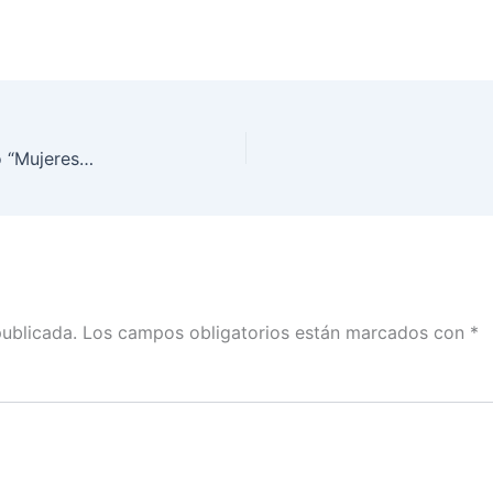
INE BCS, UABCS e IEEBCS realizan conversatorio “Mujeres en los Medios de Comunicación en BCS”
publicada.
Los campos obligatorios están marcados con
*