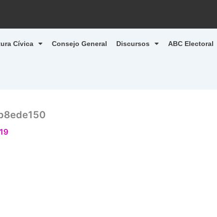
tura Cívica
Consejo General
Discursos
ABC Electoral
b8ede150
19