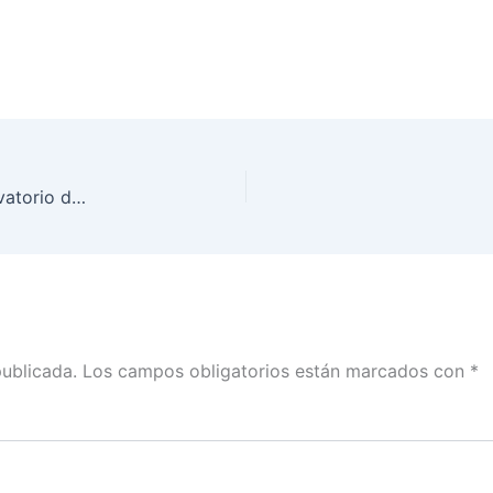
Entrega INE a INMUJERES Presidencia del Observatorio de Participación Política de las Mujeres en México
publicada.
Los campos obligatorios están marcados con
*