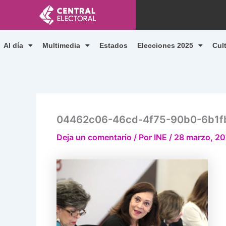
Ir
al
contenido
Al día
Multimedia
Estados
Elecciones 2025
Cul
04462c06-46cd-4f75-90b0-6b1f
Deja un comentario
/ Por
INE
/
28 marzo, 20