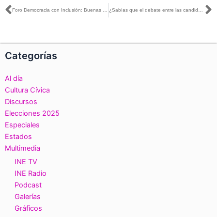
Ant
S
Foro Democracia con Inclusión: Buenas Prácticas Hacia la Igualdad Sustantiva en América Latina
¿Sabías que el debate entre las candidaturas a la gubernatura de Puebla será el domingo 19 de mayo?
Categorías
Al día
Cultura Cívica
Discursos
Elecciones 2025
Especiales
Estados
Multimedia
INE TV
INE Radio
Podcast
Galerías
Gráficos