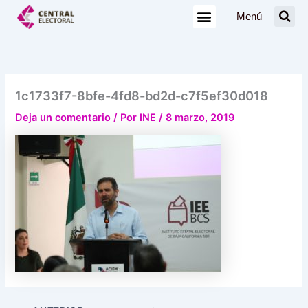
Ir
Menú
al
contenido
1c1733f7-8bfe-4fd8-bd2d-c7f5ef30d018
Deja un comentario
/ Por
INE
/
8 marzo, 2019