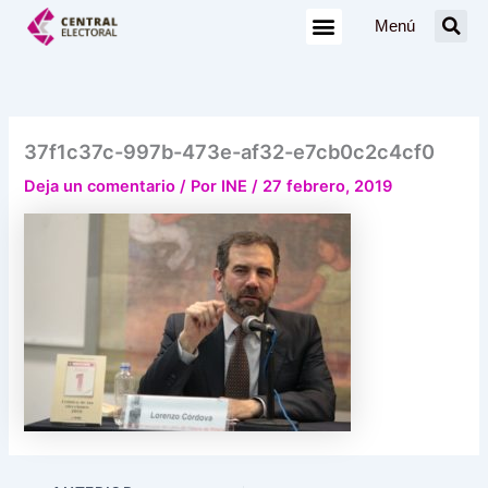
Ir
Menú
al
contenido
37f1c37c-997b-473e-af32-e7cb0c2c4cf0
Deja un comentario
/ Por
INE
/
27 febrero, 2019