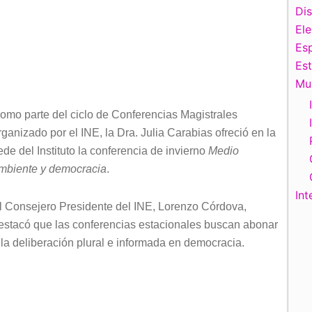
teclas
Di
de
El
flecha
Esp
arriba/abajo
Es
para
Mu
aumentar
omo parte del ciclo de Conferencias Magistrales
o
rganizado por el INE, la Dra. Julia Carabias ofreció en la
disminuir
ede del Instituto la conferencia de invierno
Medio
el
mbiente y democracia
.
volumen.
Int
l Consejero Presidente del INE, Lorenzo Córdova,
estacó que las conferencias estacionales buscan abonar
 la deliberación plural e informada en democracia.