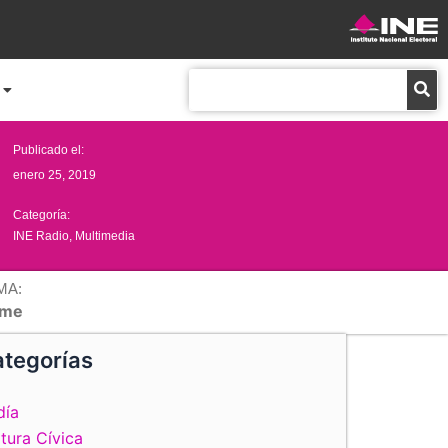
Buscar
Publicado el:
enero 25, 2019
Categoría:
INE Radio
,
Multimedia
MA:
me
tegorías
día
tura Cívica