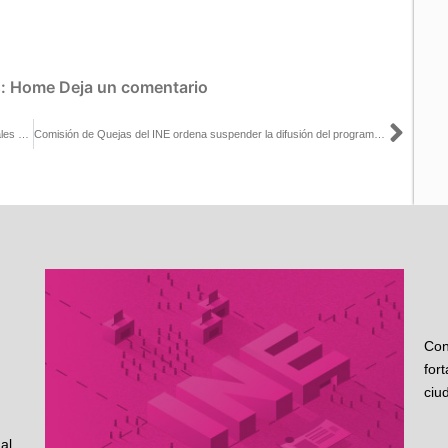
s:
Home
Deja un comentario
Sigu
Presentan en Yucatán el video “Historia De Los Procesos Electorales en México”
Comisión de Quejas del INE ordena suspender la difusión del programa “Radio Gestión Social” en Durango
Con
for
ciu
al