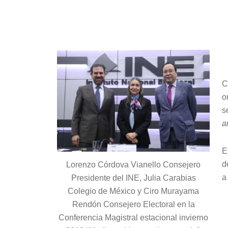
audio
C
o
s
a
E
d
Lorenzo Córdova Vianello Consejero
a
Presidente del INE, Julia Carabias
Colegio de México y Ciro Murayama
Rendón Consejero Electoral en la
Conferencia Magistral estacional invierno