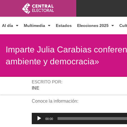
Ir
al
contenido
Al día
Multimedia
Estados
Elecciones 2025
Cul
Imparte Julia Carabias conferen
ambiente y democracia»
ESCRITO POR:
INE
Conoce la información:
Reproductor
00:00
de