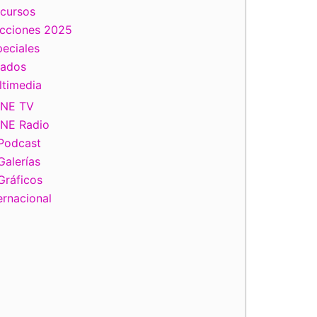
scursos
ecciones 2025
eciales
tados
ltimedia
INE TV
INE Radio
Podcast
Galerías
Gráficos
ernacional