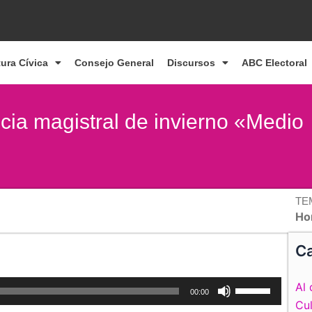
tura Cívica
Consejo General
Discursos
ABC Electoral
cia magistral de invierno «Medio
TE
Ho
Ca
Utiliza
Al 
00:00
las
Cul