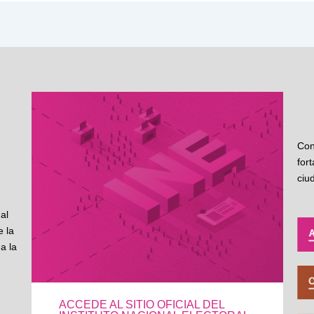
Con
for
ciu
al
 la
a la
ACCEDE AL SITIO OFICIAL DEL