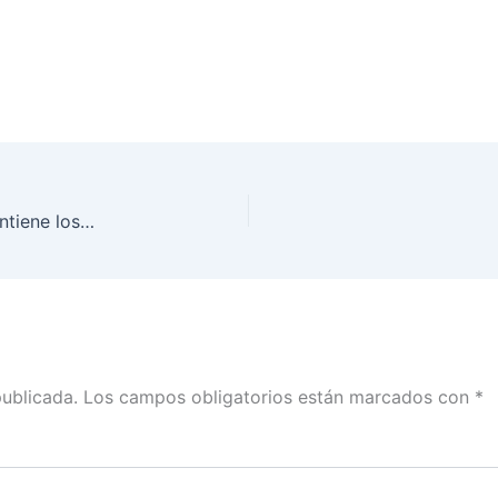
Palabras de Benito Nacif sobre el informe que contiene los 33 balances de bienes y recursos remanentes del otrora Partido Humanista
publicada.
Los campos obligatorios están marcados con
*