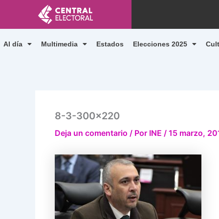
Ir
al
contenido
Al día
Multimedia
Estados
Elecciones 2025
Cul
8-3-300×220
Deja un comentario
/ Por
INE
/
15 marzo, 20