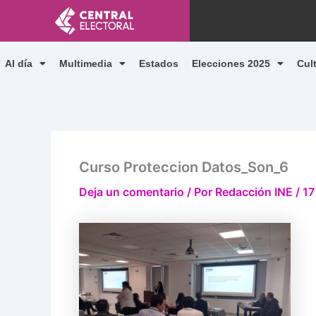
Ir
al
contenido
Al día
Multimedia
Estados
Elecciones 2025
Cul
Curso Proteccion Datos_Son_6
Deja un comentario
/ Por
Redacción INE
/
17