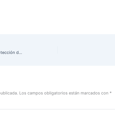
Capacitan a personal del INE Sonora sobre la protección de datos personales
publicada.
Los campos obligatorios están marcados con
*