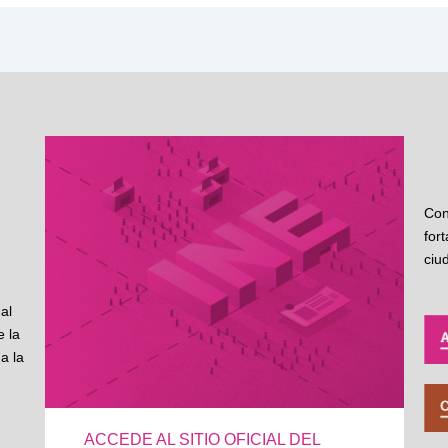
Con
for
ciu
al
 la
a la
ACCEDE AL SITIO OFICIAL DEL