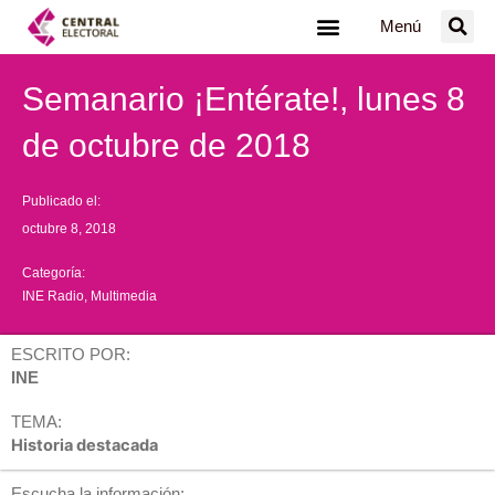
Ir
Menú
al
contenido
Semanario ¡Entérate!, lunes 8
de octubre de 2018
Publicado el:
octubre 8, 2018
Categoría:
INE Radio
,
Multimedia
ESCRITO POR:
INE
TEMA:
Historia destacada
Escucha la información: