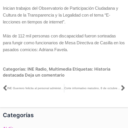
Inician trabajos del Observatorio de Participación Ciudadana y
Cultura de la Transparencia y la Legalidad con el tema “E-
lecciones en tiempos de internet”.
Más de 112 mil personas con discapacidad fueron sorteadas
para fungir como funcionarios de Mesa Directiva de Casilla en los
pasados comicios: Adriana Favela.
Categorías:
INE Radio
,
Multimedia
Etiquetas:
Historia
destacada
Deja un comentario
Ant
S
INE Guerrero felicita al personal administrativo por su trabajo y desempeño laboral durante el PEF 2017-2018
Corte informativo matutino, 8 de octubre de 2018
Categorías