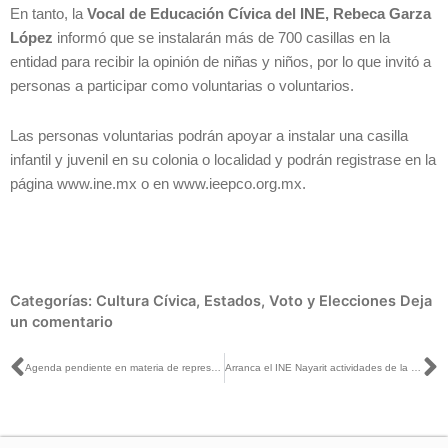
En tanto, la
Vocal de Educación Cívica del INE, Rebeca Garza
López
informó que se instalarán más de 700 casillas en la
entidad para recibir la opinión de niñas y niños, por lo que invitó a
personas a participar como voluntarias o voluntarios.
Las personas voluntarias podrán apoyar a instalar una casilla
infantil y juvenil en su colonia o localidad y podrán registrase en la
página www.ine.mx o en www.ieepco.org.mx.
Categorías:
Cultura Cívica
,
Estados
,
Voto y Elecciones
Deja
un comentario
Ant
S
Agenda pendiente en materia de representación y participación política: las voces de los pueblos y comunidades indígenas de México
Arranca el INE Nayarit actividades de la Consulta infantil y juvenil 2018