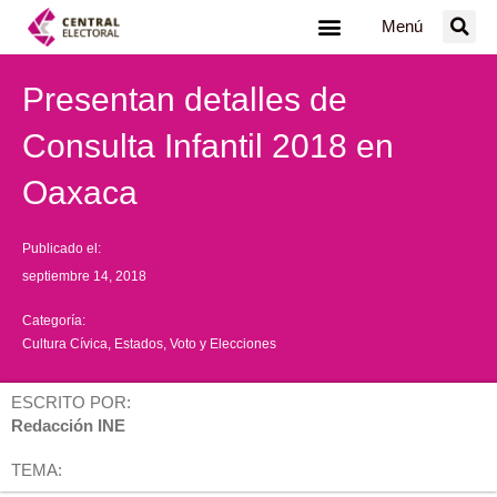
Ir
Menú
al
contenido
Presentan detalles de
Consulta Infantil 2018 en
Oaxaca
Publicado el:
septiembre 14, 2018
Categoría:
Cultura Cívica
,
Estados
,
Voto y Elecciones
ESCRITO POR:
Redacción INE
TEMA: