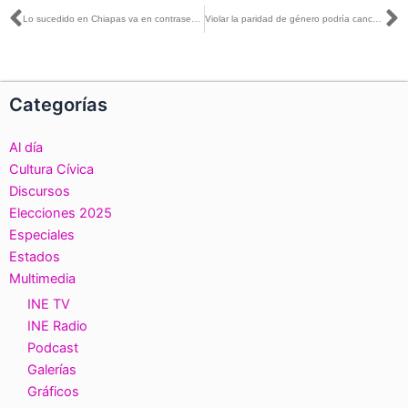
Ant
S
Lo sucedido en Chiapas va en contrasentido de la historia de este país y de las acciones afirmativas implementadas: Consejera Pamela San Martín
Violar la paridad de género podría cancelar registro de partido político: Consejera Adriana Favela
Categorías
Al día
Cultura Cívica
Discursos
Elecciones 2025
Especiales
Estados
Multimedia
INE TV
INE Radio
Podcast
Galerías
Gráficos