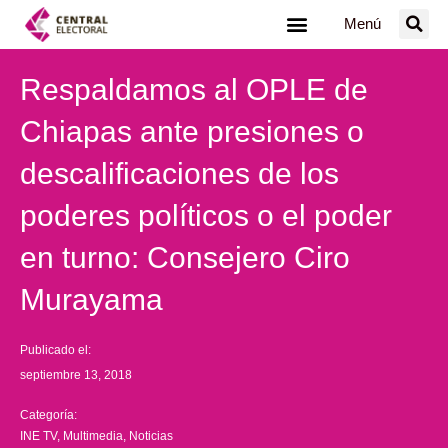
Ir
Menú
al
contenido
Respaldamos al OPLE de
Chiapas ante presiones o
descalificaciones de los
poderes políticos o el poder
en turno: Consejero Ciro
Murayama
Publicado el:
septiembre 13, 2018
Categoría:
INE TV
,
Multimedia
,
Noticias