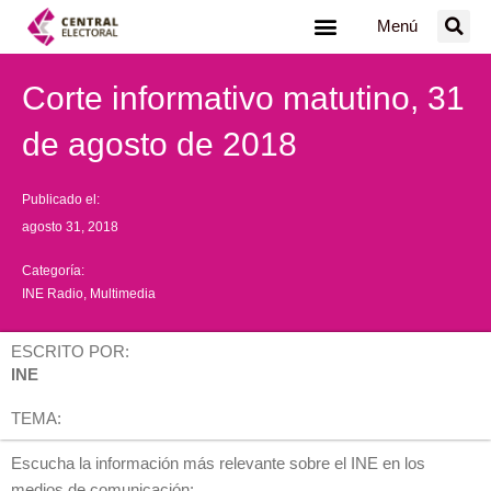
Ir
Menú
al
contenido
Corte informativo matutino, 31
de agosto de 2018
Publicado el:
agosto 31, 2018
Categoría:
INE Radio
,
Multimedia
ESCRITO POR:
INE
TEMA:
Escucha la información más relevante sobre el INE en los
medios de comunicación: