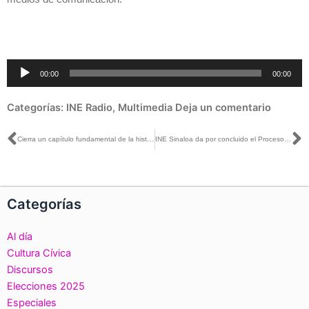
Reproductor
00:00
00:00
de
audio
Categorías:
INE Radio
,
Multimedia
Deja un comentario
Ant
S
Cierra un capítulo fundamental de la historia de la democracia moderna de México: INE Morelos
INE Sinaloa da por concluido el Proceso Electoral 2017-2018
Categorías
Al día
Cultura Cívica
Discursos
Elecciones 2025
Especiales