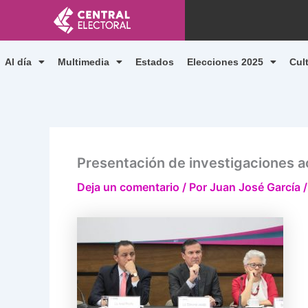
Ir
al
contenido
Al día
Multimedia
Estados
Elecciones 2025
Cul
Presentación de investigaciones 
Deja un comentario
/ Por
Juan José García