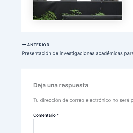
ANTERIOR
Deja una respuesta
Tu dirección de correo electrónico no será 
Comentario
*