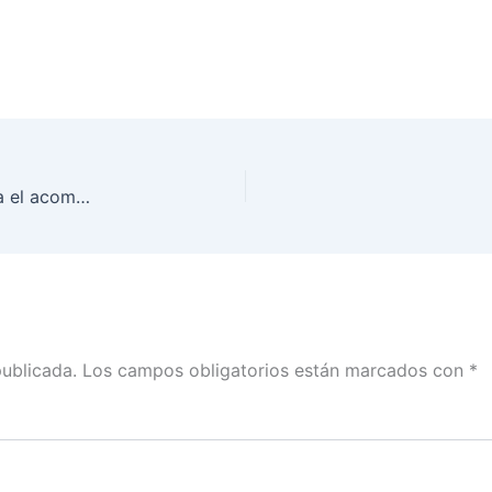
Presentación de investigaciones académicas para el acompañamiento técnico del PEF 2017-2018
publicada.
Los campos obligatorios están marcados con
*