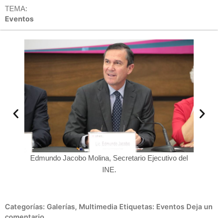
TEMA:
Eventos
para el
Edmundo Jacobo Molina, Secretario Ejecutivo del
Edmun
018.
INE.
Categorías:
Galerías
,
Multimedia
Etiquetas:
Eventos
Deja un
comentario