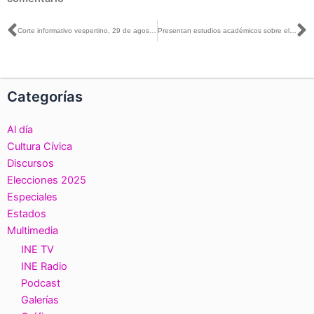
Ant
S
Corte informativo vespertino, 29 de agosto de 2018
Presentan estudios académicos sobre el Proceso Electoral 2018
Categorías
Al día
Cultura Cívica
Discursos
Elecciones 2025
Especiales
Estados
Multimedia
INE TV
INE Radio
Podcast
Galerías