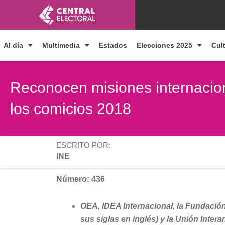
Ir
al
contenido
Al día
Multimedia
Estados
Elecciones 2025
Cul
Reconocen misiones internacion
los comicios 2018
ESCRITO POR:
INE
Número: 436
OEA, IDEA Internacional, la Fundación
sus siglas en inglés) y la Unión Inte