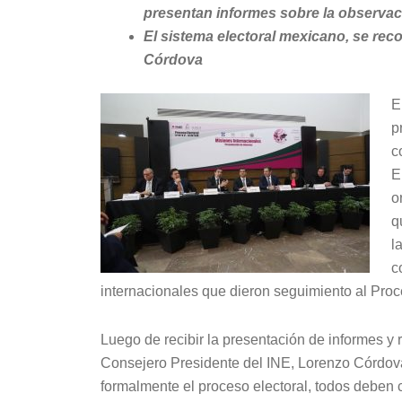
presentan informes sobre la observac
El sistema electoral mexicano, se rec
Córdova
E
p
c
E
o
q
l
c
internacionales que dieron seguimiento al Pro
Luego de recibir la presentación de informes y
Consejero Presidente del INE, Lorenzo Córdova
formalmente el proceso electoral, todos deben c