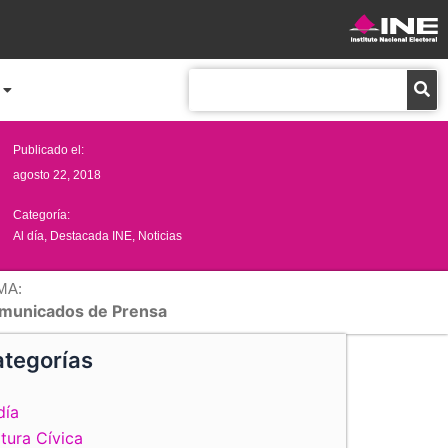
Buscar
Publicado el:
agosto 22, 2018
Categoría:
Al día
,
Destacada INE
,
Noticias
MA:
municados de Prensa
tegorías
día
tura Cívica