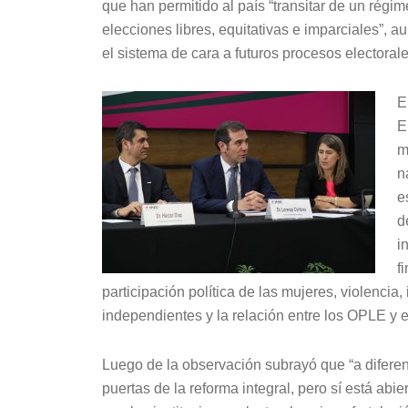
que han permitido al país “transitar de un régim
elecciones libres, equitativas e imparciales”, 
el sistema de cara a futuros procesos electorale
E
E
m
n
e
d
i
f
participación política de las mujeres, violencia
independientes y la relación entre los OPLE y e
Luego de la observación subrayó que “a diferen
puertas de la reforma integral, pero sí está ab