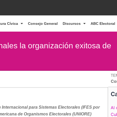
tura Cívica
Consejo General
Discursos
ABC Electoral
ales la organización exitosa de
TE
Co
Ca
 Internacional para Sistemas Electorales (IFES por
Al 
ramericana de Organismos Electorales (UNIORE)
Cul