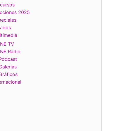
scursos
ecciones 2025
eciales
tados
ltimedia
INE TV
INE Radio
Podcast
Galerías
Gráficos
ernacional