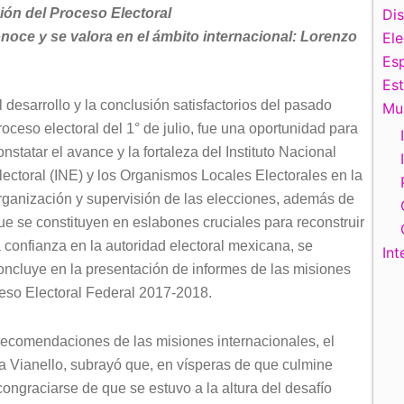
ión del Proceso Electoral
Di
onoce y se valora en el ámbito internacional: Lorenzo
El
Esp
Es
l desarrollo y la conclusión satisfactorios del pasado
Mu
roceso electoral del 1° de julio, fue una oportunidad para
onstatar el avance y la fortaleza del Instituto Nacional
lectoral (INE) y los Organismos Locales Electorales en la
rganización y supervisión de las elecciones, además de
ue se constituyen en eslabones cruciales para reconstruir
a confianza en la autoridad electoral mexicana, se
Int
oncluye en la presentación de informes de las misiones
ceso Electoral Federal 2017-2018.
 recomendaciones de las misiones internacionales, el
 Vianello, subrayó que, en vísperas de que culmine
ongraciarse de que se estuvo a la altura del desafío