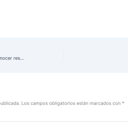
Consejo Local del INE en San Luis Potosí da a conocer resultados finales de programas y actividades de la jornada electoral del 1 de julio
publicada.
Los campos obligatorios están marcados con
*