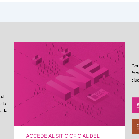
Con
for
ciu
al
 la
a la
ACCEDE AL SITIO OFICIAL DEL