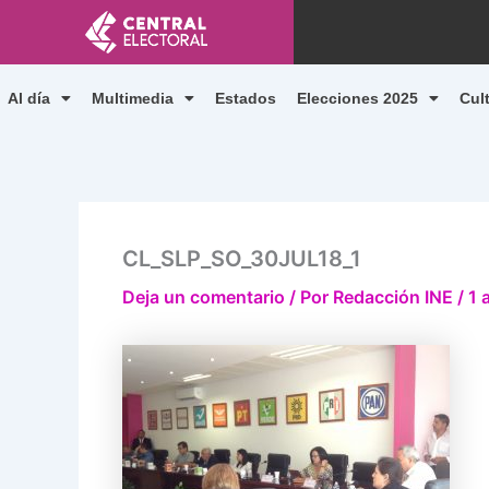
Ir
al
contenido
Al día
Multimedia
Estados
Elecciones 2025
Cul
CL_SLP_SO_30JUL18_1
Deja un comentario
/ Por
Redacción INE
/
1 