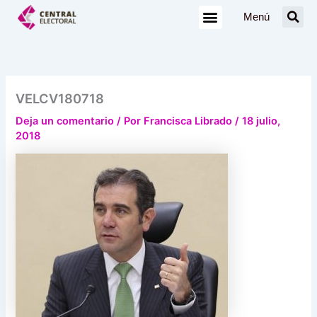
Ir
Menú
al
contenido
VELCV180718
Deja un comentario
/ Por
Francisca Librado
/
18 julio,
2018