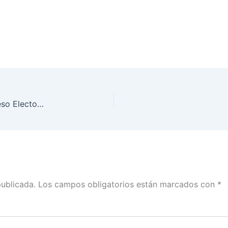
INE BCS sede del “Foro de análisis sobre el Proceso Electoral 2017-2018”
publicada.
Los campos obligatorios están marcados con
*