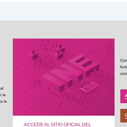
Con
for
ciu
al
 la
a la
ACCEDE AL SITIO OFICIAL DEL