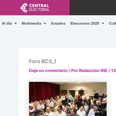
Ir
al
contenido
Al día
Multimedia
Estados
Elecciones 2025
Cul
Foro BCS_1
Deja un comentario
/ Por
Redacción INE
/
13