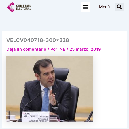
Ir
Menú
al
contenido
VELCV040718-300×228
Deja un comentario
/ Por
INE
/
25 marzo, 2019