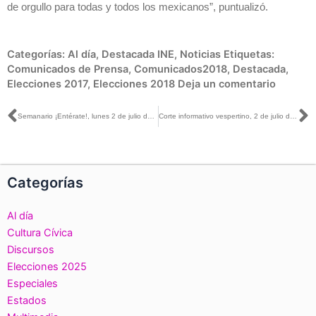
de orgullo para todas y todos los mexicanos”, puntualizó.
Categorías:
Al día
,
Destacada INE
,
Noticias
Etiquetas:
Comunicados de Prensa
,
Comunicados2018
,
Destacada
,
Elecciones 2017
,
Elecciones 2018
Deja un comentario
Ant
S
Semanario ¡Entérate!, lunes 2 de julio de 2018
Corte informativo vespertino, 2 de julio de 2018
Categorías
Al día
Cultura Cívica
Discursos
Elecciones 2025
Especiales
Estados