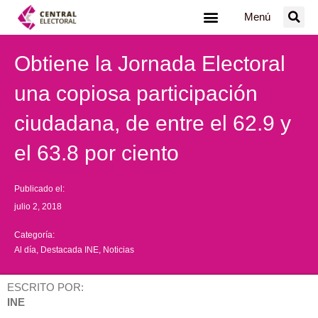
Ir
Menú
al
contenido
Obtiene la Jornada Electoral
una copiosa participación
ciudadana, de entre el 62.9 y
el 63.8 por ciento
Publicado el:
julio 2, 2018
Categoría:
Al día
,
Destacada INE
,
Noticias
ESCRITO POR:
INE