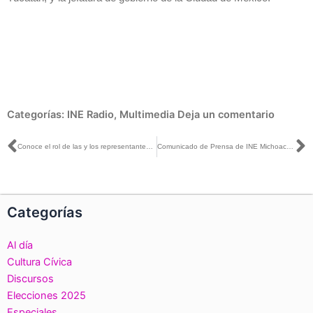
Categorías:
INE Radio
,
Multimedia
Deja un comentario
Ant
S
Conoce el rol de las y los representantes de partidos y candidaturas en las casillas
Comunicado de Prensa de INE Michoacán sobre la situación en Nahuatzen
Categorías
Al día
Cultura Cívica
Discursos
Elecciones 2025
Especiales