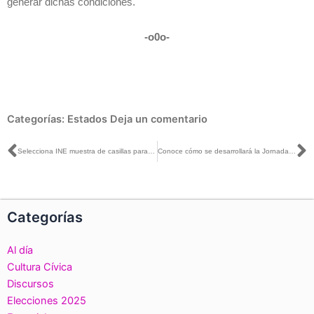
generar dichas condiciones.
-o0o-
Categorías:
Estados
Deja un comentario
Ant
S
Selecciona INE muestra de casillas para Conteos Rápidos del 1 de julio
Conoce cómo se desarrollará la Jornada Electoral del #1dejulio
Categorías
Al día
Cultura Cívica
Discursos
Elecciones 2025