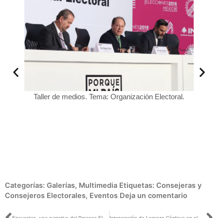
Taller de medios. Tema: Organización Electoral.
Marco 
y Pr
ores de
Categorías:
Galerías
,
Multimedia
Etiquetas:
Consejeras y
Consejeros Electorales
,
Eventos
Deja un comentario
Encuestas, una narrativa del Proceso Electoral
Intervención de Lorenzo Córdova en el marco de la Inauguración de la MacroSala de Prensa del INE