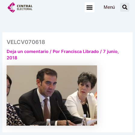
Ir
Menú
al
contenido
VELCV070618
Deja un comentario
/ Por
Francisca Librado
/
7 junio,
2018