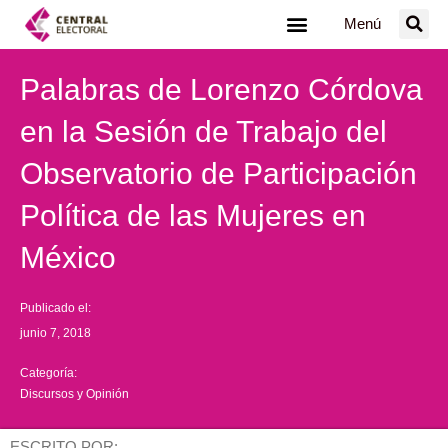
Ir
Menú
al
contenido
Palabras de Lorenzo Córdova
en la Sesión de Trabajo del
Observatorio de Participación
Política de las Mujeres en
México
Publicado el:
junio 7, 2018
Categoría:
Discursos y Opinión
ESCRITO POR: