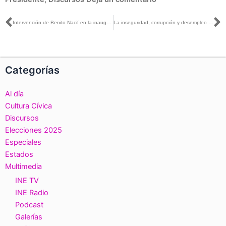
Ant
S
Intervención de Benito Nacif en la inauguración del Foro: Campañas Electorales y Medios de Comunicación
La inseguridad, corrupción y desempleo son los temas que preocupan a la juventud de Guerrero
Categorías
Al día
Cultura Cívica
Discursos
Elecciones 2025
Especiales
Estados
Multimedia
INE TV
INE Radio
Podcast
Galerías