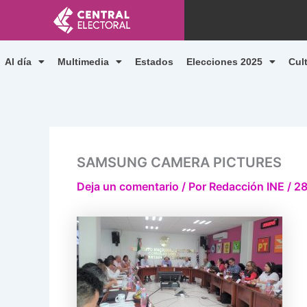
Ir
al
contenido
Al día
Multimedia
Estados
Elecciones 2025
Cul
SAMSUNG CAMERA PICTURES
Deja un comentario
/ Por
Redacción INE
/
28