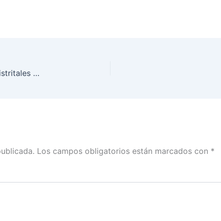
INE Tabasco entrega Lista Nominal a Consejos Distritales y Órgano Electoral Local
publicada.
Los campos obligatorios están marcados con
*