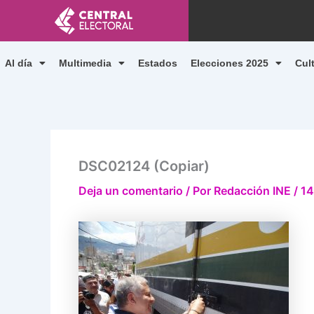
Ir
al
contenido
Al día
Multimedia
Estados
Elecciones 2025
Cul
DSC02124 (Copiar)
Deja un comentario
/ Por
Redacción INE
/
14