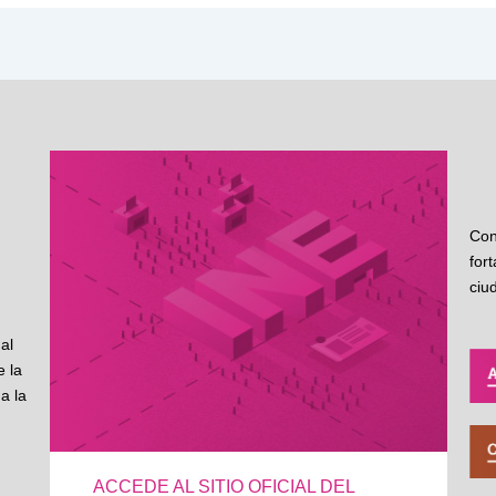
Con
for
ciu
al
 la
a la
ACCEDE AL SITIO OFICIAL DEL