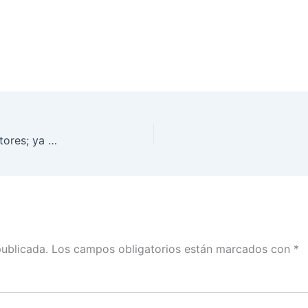
Llegaron cuadernillos de la Lista Nominal de Electores; ya fueron entregados a los distritos: INE Guerrero
publicada.
Los campos obligatorios están marcados con
*