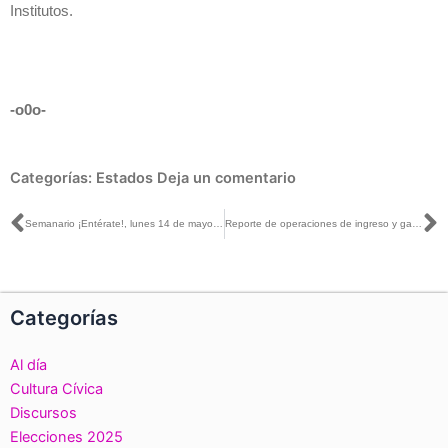
Institutos.
-o0o-
Categorías:
Estados
Deja un comentario
Ant
S
Semanario ¡Entérate!, lunes 14 de mayo de 2018
Reporte de operaciones de ingreso y gasto de candidaturas a Presidencia (44 días de 90)
Categorías
Al día
Cultura Cívica
Discursos
Elecciones 2025