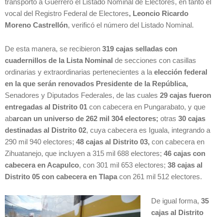
transportó a Guerrero el Listado Nominal de Electores, en tanto el
vocal del Registro Federal de Electores
,
Leoncio Ricardo
Moreno Castrellón
, verificó el número del Listado Nominal.
De esta manera, se recibieron
319 cajas selladas con
cuadernillos de la Lista Nominal
de secciones con casillas
ordinarias y extraordinarias pertenecientes a la
elección federal
en la que serán renovados Presidente de la República,
Senadores y Diputados Federales, de las cuales
29 cajas fueron
entregadas al Distrito 01
con cabecera en Pungarabato, y que
ab
arcan un universo de 262 mil 304 electores
;
otras
30 cajas
destinadas al Distrito 02
, cuya cabecera es Iguala, integrando a
290 mil 940 electores;
48 cajas al Distrito 03,
con cabecera en
Zihuatanejo, que incluyen a 315 mil 688 electores;
46 cajas con
cabecera en Acapulco
, con 301 mil 653 electores;
38 cajas al
Distrito 05 con cabecera en Tlapa
con 261 mil 512 electores.
De igual forma,
35
cajas al Distrito