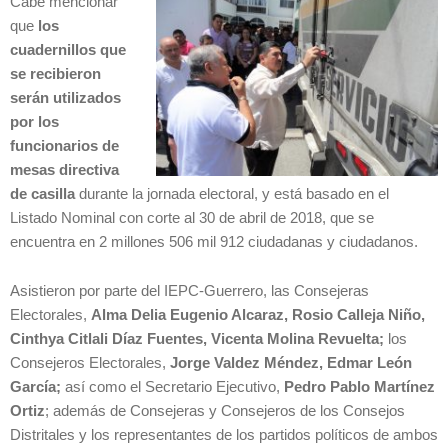
Cabe mencionar
que
los
cuadernillos que
se recibieron
serán utilizados
por los
funcionarios de
mesas directiva
de casilla
durante la jornada electoral, y está basado en el
Listado Nominal con corte al 30 de abril de 2018, que se
encuentra en 2 millones 506 mil 912 ciudadanas y ciudadanos.
Asistieron por parte del IEPC-Guerrero, las Consejeras
Electorales,
Alma Delia Eugenio Alcaraz, Rosio Calleja Niño,
Cinthya Citlali Díaz Fuentes, Vicenta Molina Revuelta;
los
Consejeros Electorales,
Jorge Valdez Méndez, Edmar León
García;
así como el Secretario Ejecutivo,
Pedro Pablo Martínez
Ortiz
; además de Consejeras y Consejeros de los Consejos
Distritales y los representantes de los partidos políticos de ambos