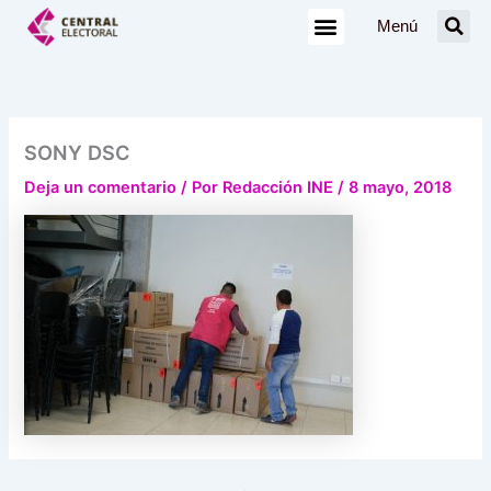
Ir
Menú
al
contenido
SONY DSC
Deja un comentario
/ Por
Redacción INE
/
8 mayo, 2018