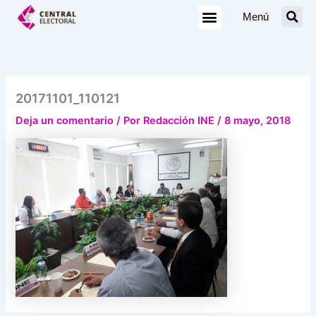
Ir
Menú
al
contenido
20171101_110121
Deja un comentario
/ Por
Redacción INE
/
8 mayo, 2018