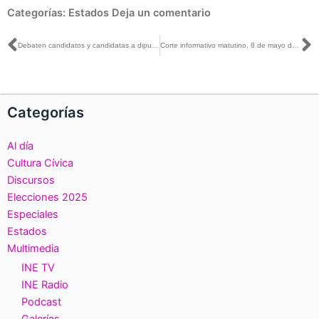
Categorías:
Estados
Deja un comentario
Ant
S
Debaten candidatos y candidatas a diputados federales por el distrito 01 en el estado de Querétaro
Corte informativo matutino, 8 de mayo de 2018
Categorías
Al día
Cultura Cívica
Discursos
Elecciones 2025
Especiales
Estados
Multimedia
INE TV
INE Radio
Podcast