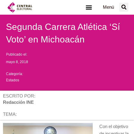
Ir
Menú
al
contenido
Segunda Carrera Atlética ‘Sí
Voto’ en Michoacán
Publicado el:
mayo 8, 2018
Categoría:
Estados
ESCRITO POR:
Redacción INE
TEMA:
Con el objetivo
de incentivar la