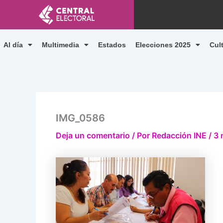
Ir
al
contenido
Al día
Multimedia
Estados
Elecciones 2025
Cul
IMG_0586
Deja un comentario
/ Por
Redacción INE
/
3 