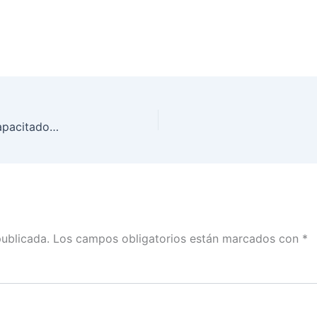
INE Zacatecas imparte curso a Supervisores y Capacitadores Asistentes Electorales
publicada.
Los campos obligatorios están marcados con
*