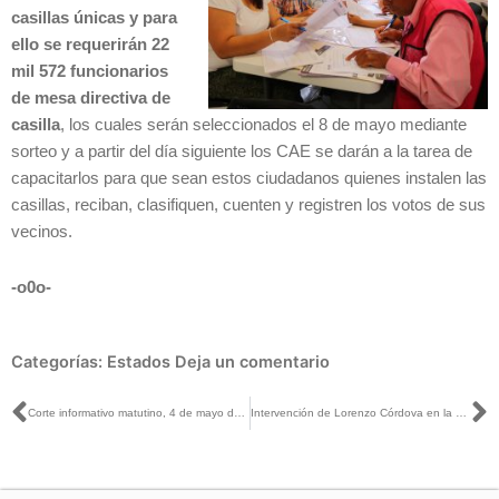
casillas únicas y para
ello se requerirán 22
mil 572 funcionarios
de mesa directiva de
casilla
, los cuales serán seleccionados el 8 de mayo mediante
sorteo y a partir del día siguiente los CAE se darán a la tarea de
capacitarlos para que sean estos ciudadanos quienes instalen las
casillas, reciban, clasifiquen, cuenten y registren los votos de sus
vecinos.
-o0o-
Categorías:
Estados
Deja un comentario
Ant
S
Corte informativo matutino, 4 de mayo de 2018
Intervención de Lorenzo Córdova en la presentación del documental “La Historia Invisible”