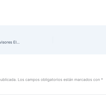
INE en Colima inició el segundo taller para Supervisores Electorales y Capacitadores Asistentes Electorales
publicada.
Los campos obligatorios están marcados con
*