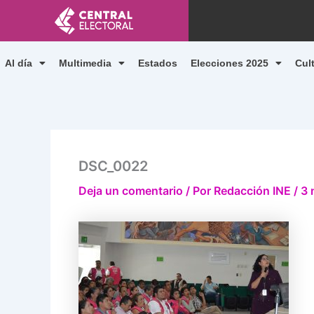
Ir
al
contenido
Al día
Multimedia
Estados
Elecciones 2025
Cul
DSC_0022
Deja un comentario
/ Por
Redacción INE
/
3 