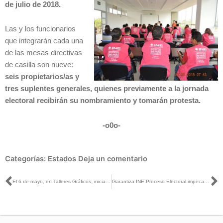
de julio de 2018.
Las y los funcionarios
que integrarán cada una
de las mesas directivas
de casilla son nueve:
seis propietarios/as y
tres suplentes generales, quienes previamente a la jornada
electoral recibirán su nombramiento y tomarán protesta.
-o0o-
Categorías:
Estados
Deja un comentario
Ant
S
El 6 de mayo, en Talleres Gráficos, iniciará la impresión de las boletas Presidenciales: Baños en ExcélsiorTV
Garantiza INE Proceso Electoral impecable: Consejero Marco Antonio Baños