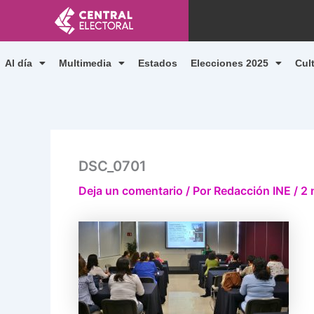
Ir
al
contenido
Al día
Multimedia
Estados
Elecciones 2025
Cul
DSC_0701
Deja un comentario
/ Por
Redacción INE
/
2 