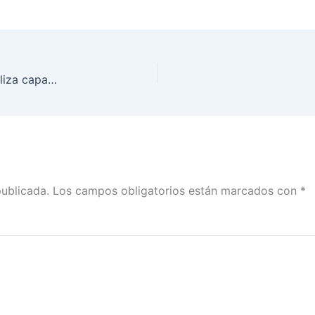
En la Junta Local Ejecutiva del INE en BCS se realiza capacitación a candidatas locales y federales
publicada.
Los campos obligatorios están marcados con
*