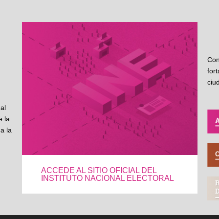
Con
for
ciu
al
 la
a la
ACCEDE AL SITIO OFICIAL DEL
INSTITUTO NACIONAL ELECTORAL