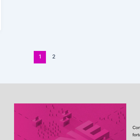
1
2
Con
for