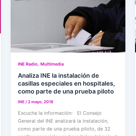
,
INE Radio
Multimedia
Analiza INE la instalación de
casillas especiales en hospitales,
como parte de una prueba piloto
INE
/
2 mayo, 2018
Escucha la información: El Consejo
General del INE analizará la instalación,
como parte de una prueba piloto, de 32