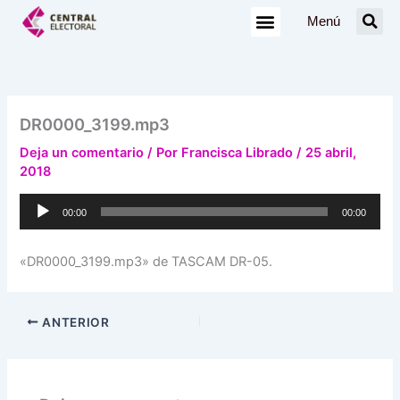
Ir
Menú
al
contenido
DR0000_3199.mp3
Deja un comentario
/ Por
Francisca Librado
/
25 abril,
2018
Reproductor
00:00
00:00
de
audio
«DR0000_3199.mp3» de TASCAM DR-05.
ANTERIOR