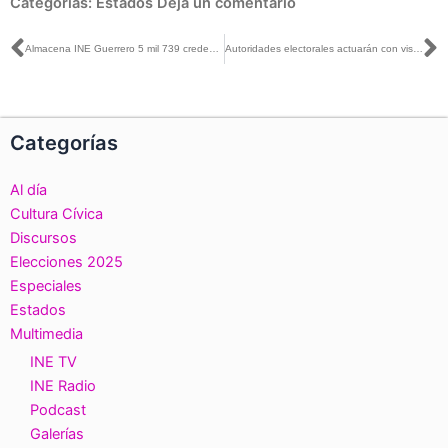
Categorías:
Estados
Deja un comentario
Ant
S
Almacena INE Guerrero 5 mil 739 credenciales para votar
Autoridades electorales actuarán con visión de Estado en el Proceso Electoral 2018: Lorenzo Córdova
Categorías
Al día
Cultura Cívica
Discursos
Elecciones 2025
Especiales
Estados
Multimedia
INE TV
INE Radio
Podcast
Galerías