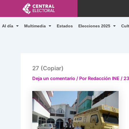
Ir
al
contenido
Al día
Multimedia
Estados
Elecciones 2025
Cul
27 (Copiar)
Deja un comentario
/ Por
Redacción INE
/
23