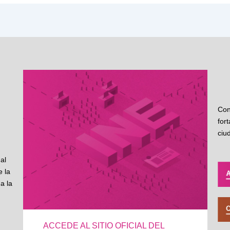
Con
for
ciu
al
 la
a la
ACCEDE AL SITIO OFICIAL DEL