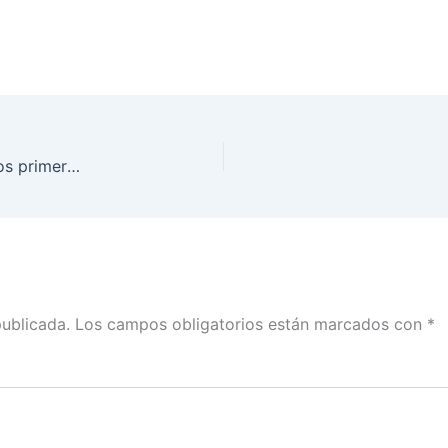
Mesa de discusión: mitos, realidades y retos de los primeros votantes en las #Elecciones2018
publicada.
Los campos obligatorios están marcados con
*