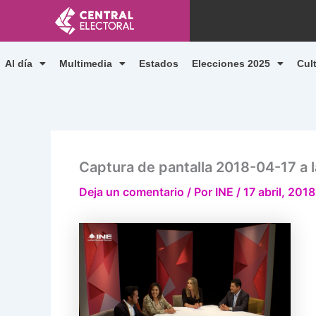
Ir
al
contenido
Al día
Multimedia
Estados
Elecciones 2025
Cul
Captura de pantalla 2018-04-17 a l
Deja un comentario
/ Por
INE
/
17 abril, 2018