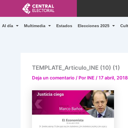
Ir
al
contenido
Al día
Multimedia
Estados
Elecciones 2025
Cul
TEMPLATE_Articulo_INE (10) (1)
Deja un comentario
/ Por
INE
/
17 abril, 2018