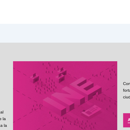
Con
for
ciu
al
 la
a la