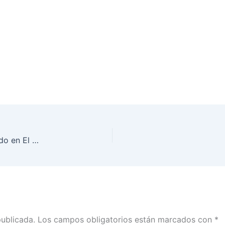
“Justicia ciega”, artículo de Marco Baños, publicado en El Economista
publicada.
Los campos obligatorios están marcados con
*