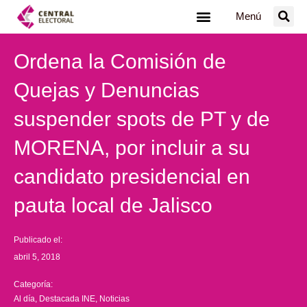
Ir
Menú
al
contenido
Ordena la Comisión de
Quejas y Denuncias
suspender spots de PT y de
MORENA, por incluir a su
candidato presidencial en
pauta local de Jalisco
Publicado el:
abril 5, 2018
Categoría:
Al día
,
Destacada INE
,
Noticias