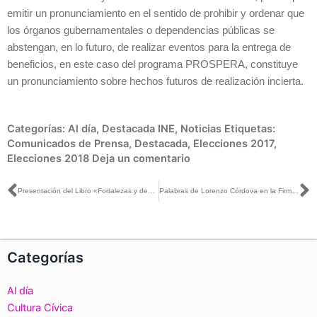
emitir un pronunciamiento en el sentido de prohibir y ordenar que
los órganos gubernamentales o dependencias públicas se
abstengan, en lo futuro, de realizar eventos para la entrega de
beneficios, en este caso del programa PROSPERA, constituye
un pronunciamiento sobre hechos futuros de realización incierta.
Categorías:
Al día
,
Destacada INE
,
Noticias
Etiquetas:
Comunicados de Prensa
,
Destacada
,
Elecciones 2017
,
Elecciones 2018
Deja un comentario
Ant
S
Presentación del Libro «Fortalezas y debilidades del sistema electoral mexicano Perspectiva federal y local»
Palabras de Lorenzo Córdova en la Firma de Convenios de Colaboración entre el INE, el Colegio Nacional del Notariado Mexicano y el Colegio de Notarios del Distrito Federal
Categorías
Al día
Cultura Cívica