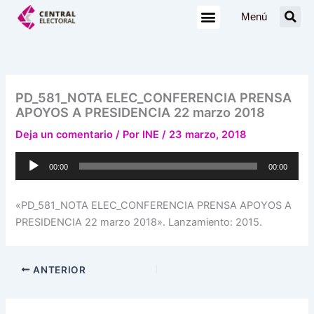
Ir
Menú
al
contenido
PD_581_NOTA ELEC_CONFERENCIA PRENSA
APOYOS A PRESIDENCIA 22 marzo 2018
Deja un comentario
/ Por
INE
/
23 marzo, 2018
Reproductor
00:00
00:00
de
audio
«PD_581_NOTA ELEC_CONFERENCIA PRENSA APOYOS A
PRESIDENCIA 22 marzo 2018». Lanzamiento: 2015.
ANTERIOR