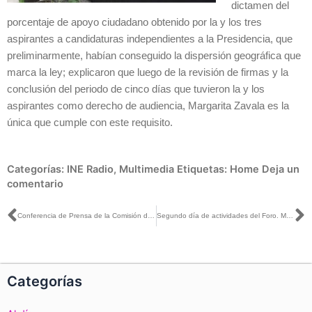
dictamen del
porcentaje de apoyo ciudadano obtenido por la y los tres
aspirantes a candidaturas independientes a la Presidencia, que
preliminarmente, habían conseguido la dispersión geográfica que
marca la ley; explicaron que luego de la revisión de firmas y la
conclusión del periodo de cinco días que tuvieron la y los
aspirantes como derecho de audiencia, Margarita Zavala es la
única que cumple con este requisito.
Categorías:
INE Radio
,
Multimedia
Etiquetas:
Home
Deja un
comentario
Ant
S
Conferencia de Prensa de la Comisión de Prerrogativas y Partidos Políticos,realizada el día 22 de marzo de 2018 en la instalaciones del Instituto.
Segundo día de actividades del Foro. Mejorando la Conversación Electoral: Alternativas para Combatir la Desinformación
Categorías