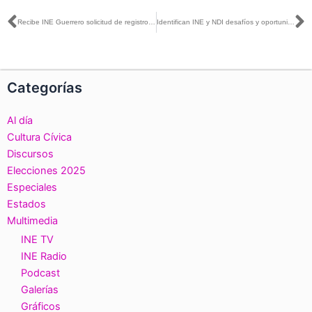
Ant
S
Recibe INE Guerrero solicitud de registro de fórmulas para candidaturas independientes a las senadurías de Mayoría Relativa por el estado
Identifican INE y NDI desafíos y oportunidades para combatir desinformación en #Elecciones2018
Categorías
Al día
Cultura Cívica
Discursos
Elecciones 2025
Especiales
Estados
Multimedia
INE TV
INE Radio
Podcast
Galerías
Gráficos