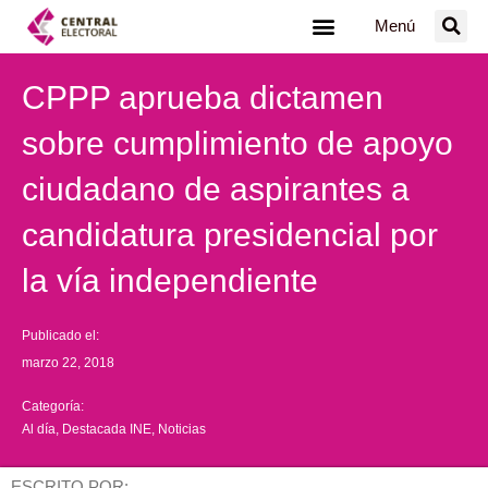
Ir
Menú
al
contenido
CPPP aprueba dictamen
sobre cumplimiento de apoyo
ciudadano de aspirantes a
candidatura presidencial por
la vía independiente
Publicado el:
marzo 22, 2018
Categoría:
Al día
,
Destacada INE
,
Noticias
ESCRITO POR: